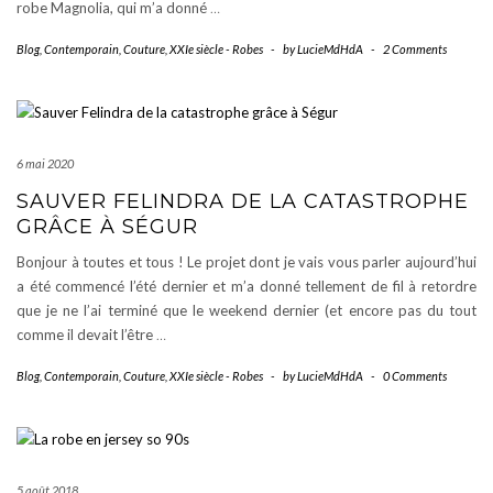
robe Magnolia, qui m’a donné
…
Blog
,
Contemporain
,
Couture
,
XXIe siècle - Robes
-
by
LucieMdHdA
-
2 Comments
6 mai 2020
SAUVER FELINDRA DE LA CATASTROPHE
GRÂCE À SÉGUR
Bonjour à toutes et tous ! Le projet dont je vais vous parler aujourd’hui
a été commencé l’été dernier et m’a donné tellement de fil à retordre
que je ne l’ai terminé que le weekend dernier (et encore pas du tout
comme il devait l’être
…
Blog
,
Contemporain
,
Couture
,
XXIe siècle - Robes
-
by
LucieMdHdA
-
0 Comments
5 août 2018