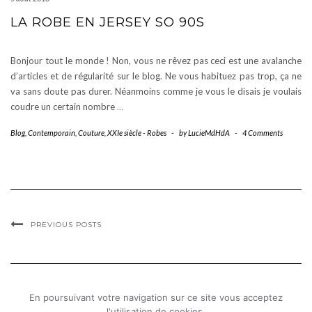
LA ROBE EN JERSEY SO 90S
Bonjour tout le monde ! Non, vous ne rêvez pas ceci est une avalanche
d’articles et de régularité sur le blog. Ne vous habituez pas trop, ça ne
va sans doute pas durer. Néanmoins comme je vous le disais je voulais
coudre un certain nombre
…
Blog
,
Contemporain
,
Couture
,
XXIe siècle - Robes
-
by
LucieMdHdA
-
4 Comments
PREVIOUS POSTS
En poursuivant votre navigation sur ce site vous acceptez
l'utilisation de cookies.