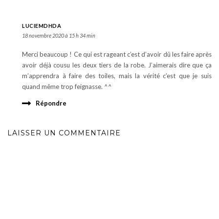
LUCIEMDHDA
18 novembre 2020 à 15 h 34 min
Merci beaucoup ! Ce qui est rageant c’est d’avoir dû les faire après
avoir déjà cousu les deux tiers de la robe. J’aimerais dire que ça
m’apprendra à faire des toiles, mais la vérité c’est que je suis
quand même trop feignasse. ^^
Répondre
LAISSER UN COMMENTAIRE