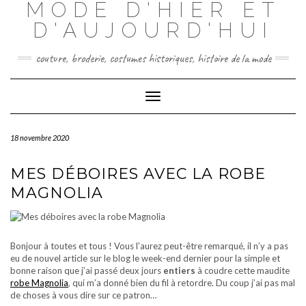
MODE D'HIER ET
Skip
to
D'AUJOURD'HUI
content
couture, broderie, costumes historiques, histoire de la mode
Toggle
Navigation
18 novembre 2020
MES DÉBOIRES AVEC LA ROBE
MAGNOLIA
Bonjour à toutes et tous ! Vous l’aurez peut-être remarqué, il n’y a pas
eu de nouvel article sur le blog le week-end dernier pour la simple et
bonne raison que j’ai passé deux jours
entiers
à coudre cette maudite
robe Magnolia
, qui m’a donné bien du fil à retordre. Du coup j’ai pas mal
de choses à vous dire sur ce patron…