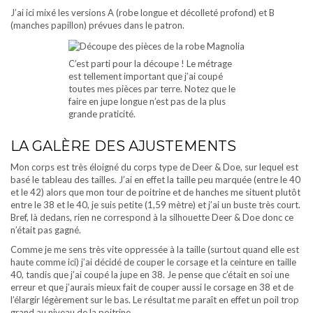
J’ai ici mixé les versions A (robe longue et décolleté profond) et B
(manches papillon) prévues dans le patron.
C’est parti pour la découpe ! Le métrage
est tellement important que j’ai coupé
toutes mes pièces par terre. Notez que le
faire en jupe longue n’est pas de la plus
grande praticité.
LA GALÈRE DES AJUSTEMENTS
Mon corps est très éloigné du corps type de Deer & Doe, sur lequel est
basé le tableau des tailles. J’ai en effet la taille peu marquée (entre le 40
et le 42) alors que mon tour de poitrine et de hanches me situent plutôt
entre le 38 et le 40, je suis petite (1,59 mètre) et j’ai un buste très court.
Bref, là dedans, rien ne correspond à la silhouette Deer & Doe donc ce
n’était pas gagné.
Comme je me sens très vite oppressée à la taille (surtout quand elle est
haute comme ici) j’ai décidé de couper le corsage et la ceinture en taille
40, tandis que j’ai coupé la jupe en 38. Je pense que c’était en soi une
erreur et que j’aurais mieux fait de couper aussi le corsage en 38 et de
l’élargir légèrement sur le bas. Le résultat me paraît en effet un poil trop
grand au niveau de la poitrine.