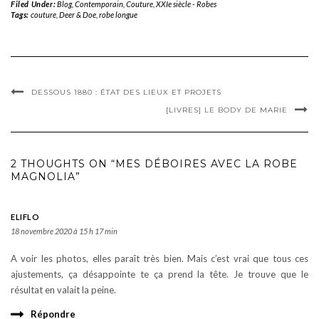
Filed Under:
Blog
,
Contemporain
,
Couture
,
XXIe siècle - Robes
Tags:
couture
,
Deer & Doe
,
robe longue
DESSOUS 1880 : ÉTAT DES LIEUX ET PROJETS
[LIVRES] LE BODY DE MARIE
2 THOUGHTS ON “MES DÉBOIRES AVEC LA ROBE
MAGNOLIA”
ELIFLO
18 novembre 2020 à 15 h 17 min
A voir les photos, elles paraît très bien. Mais c’est vrai que tous ces
ajustements, ça désappointe te ça prend la tête. Je trouve que le
résultat en valait la peine.
Répondre