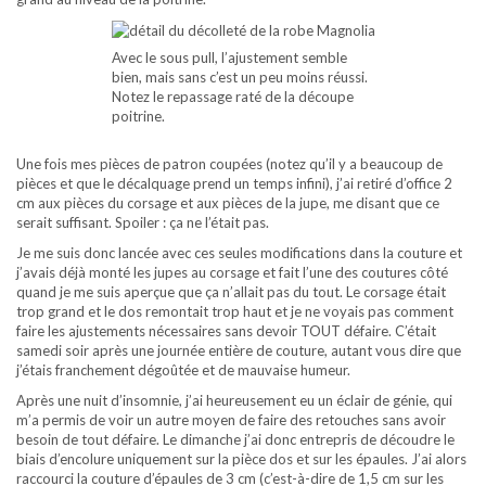
Avec le sous pull, l’ajustement semble
bien, mais sans c’est un peu moins réussi.
Notez le repassage raté de la découpe
poitrine.
Une fois mes pièces de patron coupées (notez qu’il y a beaucoup de
pièces et que le décalquage prend un temps infini), j’ai retiré d’office 2
cm aux pièces du corsage et aux pièces de la jupe, me disant que ce
serait suffisant. Spoiler : ça ne l’était pas.
Je me suis donc lancée avec ces seules modifications dans la couture et
j’avais déjà monté les jupes au corsage et fait l’une des coutures côté
quand je me suis aperçue que ça n’allait pas du tout. Le corsage était
trop grand et le dos remontait trop haut et je ne voyais pas comment
faire les ajustements nécessaires sans devoir TOUT défaire. C’était
samedi soir après une journée entière de couture, autant vous dire que
j’étais franchement dégoûtée et de mauvaise humeur.
Après une nuit d’insomnie, j’ai heureusement eu un éclair de génie, qui
m’a permis de voir un autre moyen de faire des retouches sans avoir
besoin de tout défaire. Le dimanche j’ai donc entrepris de découdre le
biais d’encolure uniquement sur la pièce dos et sur les épaules. J’ai alors
raccourci la couture d’épaules de 3 cm (c’est-à-dire de 1,5 cm sur les