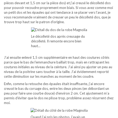
pièces devant et 1,5 cm sur la pièce dos) et j’ai creusé le décolleté dos
pour pouvoir recoudre proprement mon biais. Si vous avez comme moi
un petit dos et les épaules qui ont tendance à se placer vers l’avant, je
vous recommande vraiment de creuser un peu le décolleté dos, que je
trouve trop haut sur le patron d’origine.
Le décolleté dos après creusage du
décolleté. Il remonte encore bien
haut…
J’ai ensuite enlevé 1,5 cm supplémentaire en haut des coutures côtés
parce que le bas de l’emmanchure baillait trop, mais en rattrapant les
coutures initiales au niveau de la ceinture. J’ai ainsi pu ajuster un peu au
niveau de la poitrine sans toucher à la taille. J’ai évidemment reporté
cette diminution sur les manches au moment de les coudre.
Enfin, comme la retouche des épaules était insuffisante, j’ai encore
creusé le bas du corsage dos, entre les deux pinces (en débordant un
peu pour faire une courbe douce) d’environ 2 cm. Cet ajustement m’a
permis d’éviter que le dos ne plisse trop, problème assez récurrent chez
moi.
Quand j’ai pris les photos, j’avais un