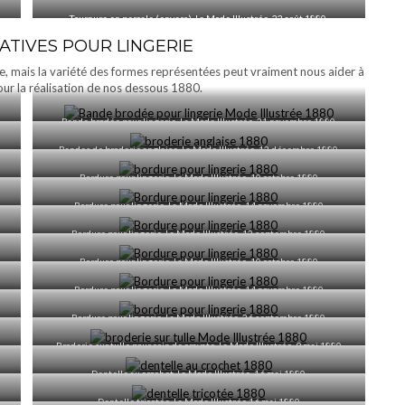
Tournure en percale (envers), La Mode Illustrée, 22 août 1880.
TIVES POUR LINGERIE
, mais la variété des formes représentées peut vraiment nous aider à
our la réalisation de nos dessous 1880.
Bande brodée pour lingerie, La Mode Illustrée, 21 novembre 1880
Bandes de broderie anglaise, La Mode Illustrée, 12 décembre 1880
Bordure pour lingerie, La Mode Illustrée, 10 octobre 1880
Bordure pour lingerie, La Mode Illustrée, 14 novembre 1880
Bordure pour lingerie, La Mode Illustrée, 12 septembre 1880
Bordure pour lingerie, La Mode Illustrée, 10 octobre 1880
Bordure pour lingerie, La Mode Illustrée, 14 novembre 1880
Bordure pour lingerie, La Mode Illustrée, 26 septembre 1880
Broderie sur tulle pour coin de cravate, La Mode Illustrée, 9 mai 1880
Dentelle au crochet, La Mode Illustrée, 16 mai 1880
Dentelle tricotée, La Mode Illustrée 16 mai 1880