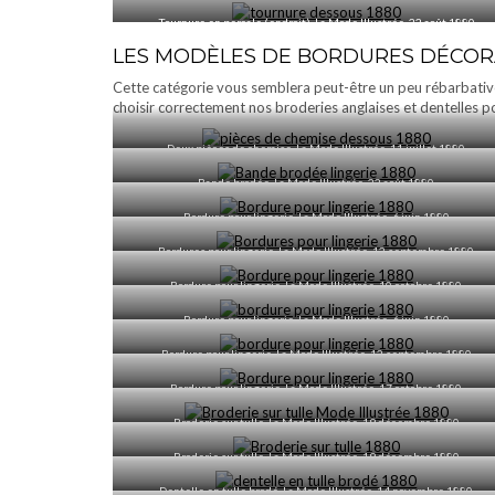
Tournure en percale (endroit), La Mode Illustrée, 22 août 1880
LES MODÈLES DE BORDURES DÉCORA
Cette catégorie vous semblera peut-être un peu rébarbative
choisir correctement nos broderies anglaises et dentelles p
Deux pièces de chemise, La Mode Illustrée, 11 juillet 1880
Bande brodée, La Mode Illustrée, 22 août 1880
Bordure pour lingerie, La Mode Illustrée, 6 juin 1880
Bordures pour lingerie, La Mode Illustrée, 12 septembre 1880
Bordure pour lingerie, La Mode Illustrée, 10 octobre 1880
Bordure pour lingerie, La Mode Illustrée, 6 juin 1880
Bordure pour lingerie, La Mode Illustrée, 12 septembre 1880
Bordure pour lingerie, La Mode Illustrée, 17 octobre 1880
Broderie sur tulle, La Mode Illustrée, 19 décembre 1880
Broderie sur tulle, La Mode Illustrée, 19 décembre 1880
Dentelle en tulle brodé, La Mode Illustrée, 14 novembre 1880