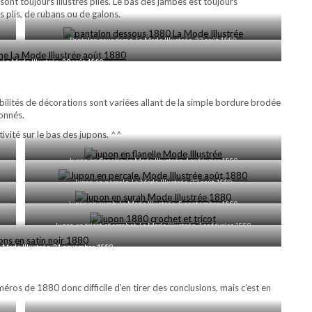
 sont toujours illustrés pliés. Le bas des jambes est toujours
 plis, de rubans ou de galons.
Pantalon pour dame, La Mode Illustrée, 22 août 1880
 La Mode Illustrée, 29 août 1880
bilités de décorations sont variées allant de la simple bordure brodée
lonnés.
tivité sur le bas des jupons. ^^
Jupon en flanelle, La Mode Illustrée, 1er février 1880
Jupon en percale, La Mode Illustrée, 22 août 1880
Jupon en surah, La Mode Illustrée, 5 septembre 1880
Jupon en tricot et crochet, La Mode Illustrée, 1er février 1880
La Mode Illustrée, 21 novembre 1880
éros de 1880 donc difficile d’en tirer des conclusions, mais c’est en