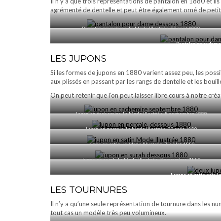
Il n’y a que trois représentations de pantalon en 1880 et ils
agrémenté de dentelle et peut être également orné de petits
Pantalon pour dame, La Mode Illustrée, 22 août 1880
Pantalon pour dame,
LES JUPONS
Si les formes de jupons en 1880 varient assez peu, les possi
aux plissés en passant par les rangs de dentelle et les bouil
On peut retenir que l’on peut laisser libre cours à notre créa
Jupon en cachemire, La Mode Illustrée, 5 septembre 1880
Jupon en percale, La Mode Illustrée, 22 août 1880
Jupon en satin, La Mode Illustrée, 7 juillet 1880
Jupon en surah, La Mode Illustrée, 7 novembre, 1880
Jupons en satin noir, 
LES TOURNURES
Il n’y a qu’une seule représentation de tournure dans les num
tout cas un modèle très peu volumineux.