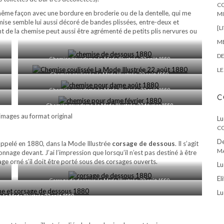
CO
même façon avec une bordure en broderie ou de la dentelle, qui me
M
mise semble lui aussi décoré de bandes plissées, entre-deux et
[L
ant de la chemise peut aussi être agrémenté de petits plis nervures ou
ME
DE
Chemise pour dame, La Mode Illustrée, 22 août 1880
LE
Chemise coulissée, La Mode Illustrée, 22 août 1880
Chemise pour dame, La Mode Illustrée, 22 août 1880
C
Chemise pour dame, La Mode Illustrée, 22 février 1880
s images au format original
L
CO
De
 appelé en 1880, dans la Mode Illustrée
corsage de dessous
. Il s’agit
MA
nnage devant. J’ai l’impression que lorsqu’il n’est pas destiné à être
tage orné s’il doit être porté sous des corsages ouverts.
L
Eli
Corsage de dessous, La Mode Illustrée, 22 août 1880
L
, La Mode Illustrée 22 août 1880