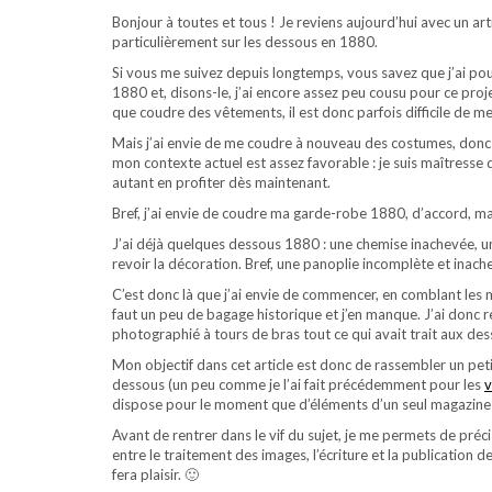
Bonjour à toutes et tous ! Je reviens aujourd’hui avec un ar
particulièrement sur les dessous en 1880.
Si vous me suivez depuis longtemps, vous savez que j’ai p
1880 et, disons-le, j’ai encore assez peu cousu pour ce pr
que coudre des vêtements, il est donc parfois difficile de me
Mais j’ai envie de me coudre à nouveau des costumes, donc 
mon contexte actuel est assez favorable : je suis maîtress
autant en profiter dès maintenant.
Bref, j’ai envie de coudre ma garde-robe 1880, d’accord, 
J’ai déjà quelques dessous 1880 : une chemise inachevée, 
revoir la décoration. Bref, une panoplie incomplète et inach
C’est donc là que j’ai envie de commencer, en comblant les m
faut un peu de bagage historique et j’en manque. J’ai donc 
photographié à tours de bras tout ce qui avait trait aux des
Mon objectif dans cet article est donc de rassembler un pe
dessous (un peu comme je l’ai fait précédemment pour les
v
dispose pour le moment que d’éléments d’un seul magazine s
Avant de rentrer dans le vif du sujet, je me permets de pré
entre le traitement des images, l’écriture et la publication de
fera plaisir. 🙂