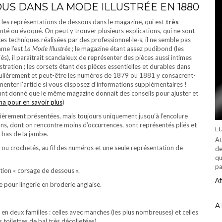
US DANS LA MODE ILLUSTRÉE EN 1880
 les représentations de dessous dans le magazine, qui est
très
nté ou évoqué. On peut y trouver plusieurs explications, qui ne sont
es techniques réalisées par des professionnel·le·s, il ne semble pas
me l’est
La Mode Illustrée
; le magazine étant assez pudibond (les
), il paraîtrait scandaleux de représenter des pièces aussi intimes
stration ; les corsets étant des pièces essentielles et durables dans
régulièrement et peut-être les numéros de 1879 ou 1881 y consacrent-
enter l’article si vous disposez d’informations supplémentaires !
tant donné que le même magazine donnait des conseils pour ajuster et
ha pour en savoir plus
)
gulièrement présentées, mais toujours uniquement jusqu’à l’encolure
ns, dont on rencontre moins d’occurrences, sont représentés pliés et
L
 bas de la jambe.
At
ou crochetés, au fil des numéros et une seule représentation de
de
qu
pa
ion « corsage de dessous ».
Af
our lingerie en broderie anglaise.
A
 en deux familles : celles avec manches (les plus nombreuses) et celles
 toilettes de bal très décolletées).