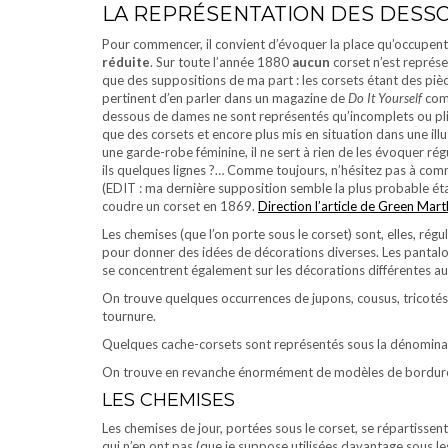
LA REPRÉSENTATION DES DESSO
Pour commencer, il convient d’évoquer la place qu’occupent
réduite
. Sur toute l’année 1880
aucun
corset n’est représe
que des suppositions de ma part : les corsets étant des pièc
pertinent d’en parler dans un magazine de
Do It Yourself
com
dessous de dames ne sont représentés qu’incomplets ou pliés
que des corsets et encore plus mis en situation dans une illu
une garde-robe féminine, il ne sert à rien de les évoquer 
ils quelques lignes ?… Comme toujours, n’hésitez pas à comm
(EDIT : ma dernière supposition semble la plus probable é
coudre un corset en 1869.
Direction l’article de Green Mart
Les chemises (que l’on porte sous le corset) sont, elles, ré
pour donner des idées de décorations diverses. Les pantalo
se concentrent également sur les décorations différentes au
On trouve quelques occurrences de jupons, cousus, tricotés 
tournure.
Quelques cache-corsets sont représentés sous la dénominat
On trouve en revanche énormément de modèles de bordure p
LES CHEMISES
Les chemises de jour, portées sous le corset, se répartissent
qui n’en ont pas (que je suppose utilisées davantage sous les