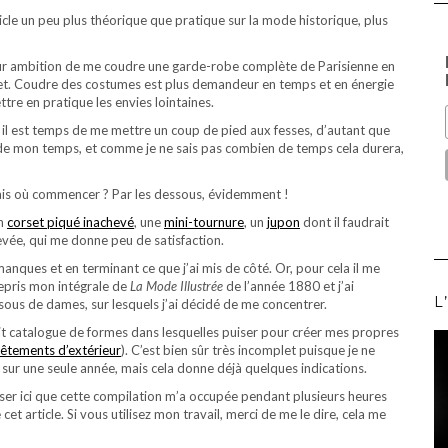
ticle un peu plus théorique que pratique sur la mode historique, plus
our ambition de me coudre une garde-robe complète de Parisienne en
ojet. Coudre des costumes est plus demandeur en temps et en énergie
ttre en pratique les envies lointaines.
il est temps de me mettre un coup de pied aux fesses, d’autant que
e de mon temps, et comme je ne sais pas combien de temps cela durera,
mais où commencer ? Par les dessous, évidemment !
un
corset piqué inachevé
, une
mini-tournure
, un
jupon
dont il faudrait
evée, qui me donne peu de satisfaction.
anques et en terminant ce que j’ai mis de côté. Or, pour cela il me
repris mon intégrale de
La Mode Illustrée
de l’année 1880 et j’ai
L
sous de dames, sur lesquels j’ai décidé de me concentrer.
tit catalogue de formes dans lesquelles puiser pour créer mes propres
êtements d’extérieur
). C’est bien sûr très incomplet puisque je ne
ur une seule année, mais cela donne déjà quelques indications.
ciser ici que cette compilation m’a occupée pendant plusieurs heures
 cet article. Si vous utilisez mon travail, merci de me le dire, cela me