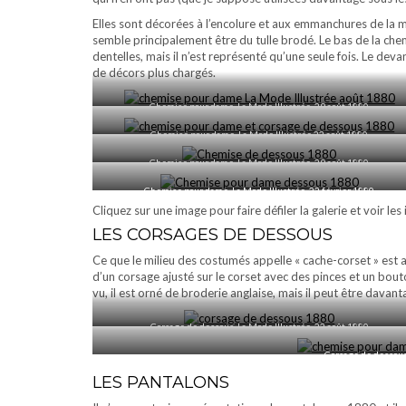
Elles sont décorées à l’encolure et aux emmanchures de la 
semble principalement être du tulle brodé. Le bas de la che
dentelles, mais il n’est représenté qu’une seule fois. Le dev
de décors plus chargés.
Chemise pour dame, La Mode Illustrée, 29 août 1880
Chemise pour dame, La Mode Illustrée 22 août 1880
Chemise pour dame, La Mode Illustrée, 29 août 1880
Chemise pour dame, La Mode Illustrée, 22 février 1880
Cliquez sur une image pour faire défiler la galerie et voir le
LES CORSAGES DE DESSOUS
Ce que le milieu des costumés appelle « cache-corset » est
d’un corsage ajusté sur le corset avec des pinces et un bouto
vu, il est orné de broderie anglaise, mais il peut être davan
Corsage de dessous, La Mode Illustrée, 22 août 1880
Corsage de dessous
LES PANTALONS