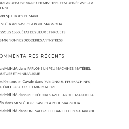
MPARONS UNE VRAIE CHEMISE 1880 FESTONNÉE AVEC LA
IENNE…
IVRES] LE BODY DE MARIE
S DÉBOIRES AVEC LA ROBE MAGNOLIA
SSOUS 1880 : ÉTAT DES LIEUX ET PROJETS
S MIGNONNES BRODERIES ANTI-STRESS
OMMENTAIRES RÉCENTS
ucieMdHdA
dans
PARLONS UN PEU MACHINES, MATÉRIEL
UTURE ET MINIMALISME
s Bretons en Cavale
dans
PARLONS UN PEU MACHINES,
TÉRIEL COUTURE ET MINIMALISME
ucieMdHdA
dans
MES DÉBOIRES AVEC LA ROBE MAGNOLIA
flo
dans
MES DÉBOIRES AVEC LA ROBE MAGNOLIA
ucieMdHdA
dans
UNE SALOPETTE DANIELLE EN GABARDINE