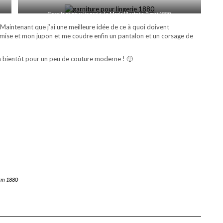
Garniture pour lingerie, La Mode Illustrée, 2 mai 1880
Maintenant que j’ai une meilleure idée de ce à quoi doivent
emise et mon jupon et me coudre enfin un pantalon et un corsage de
t à bientôt pour un peu de couture moderne ! 🙂
orm 1880