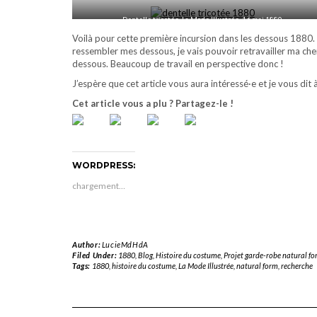
Dentelle tricotée, La Mode Illustrée, 16 mai 1880
Voilà pour cette première incursion dans les dessous 1880. 
ressembler mes dessous, je vais pouvoir retravailler ma ch
dessous. Beaucoup de travail en perspective donc !
J’espère que cet article vous aura intéressé·e et je vous di
Cet article vous a plu ? Partagez-le !
WORDPRESS:
chargement…
Author:
LucieMdHdA
Filed Under:
1880
,
Blog
,
Histoire du costume
,
Projet garde-robe natural f
Tags:
1880
,
histoire du costume
,
La Mode Illustrée
,
natural form
,
recherche