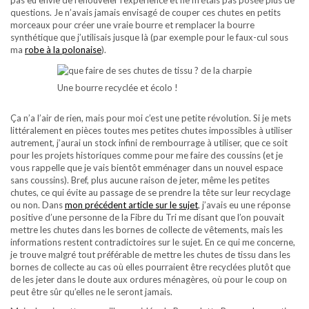
pas eu envie de renouveler l’expérience et ne m’étais pas posée plus de
questions. Je n’avais jamais envisagé de couper ces chutes en petits
morceaux pour créer une vraie bourre et remplacer la bourre
synthétique que j’utilisais jusque là (par exemple pour le faux-cul sous
ma
robe à la polonaise
).
Une bourre recyclée et écolo !
Ça n’a l’air de rien, mais pour moi c’est une petite révolution. Si je mets
littéralement en pièces toutes mes petites chutes impossibles à utiliser
autrement, j’aurai un stock infini de rembourrage à utiliser, que ce soit
pour les projets historiques comme pour me faire des coussins (et je
vous rappelle que je vais bientôt emménager dans un nouvel espace
sans coussins). Bref, plus aucune raison de jeter, même les petites
chutes, ce qui évite au passage de se prendre la tête sur leur recyclage
ou non. Dans
mon précédent article sur le sujet
, j’avais eu une réponse
positive d’une personne de la Fibre du Tri me disant que l’on pouvait
mettre les chutes dans les bornes de collecte de vêtements, mais les
informations restent contradictoires sur le sujet. En ce qui me concerne,
je trouve malgré tout préférable de mettre les chutes de tissu dans les
bornes de collecte au cas où elles pourraient être recyclées plutôt que
de les jeter dans le doute aux ordures ménagères, où pour le coup on
peut être sûr qu’elles ne le seront jamais.