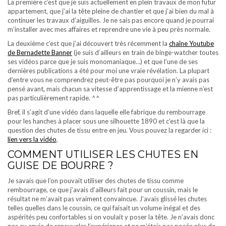
La première c’est que je suis actuellement en plein travaux de mon futur
appartement, que j’ai la tête pleine de chantier et que j’ai bien du mal à
continuer les travaux d’aiguilles. Je ne sais pas encore quand je pourrai
m’installer avec mes affaires et reprendre une vie à peu près normale.
La deuxième c’est que j’ai découvert très récemment la
chaîne Youtube
de Bernadette Banner
(je suis d’ailleurs en train de binge-watcher toutes
ses vidéos parce que je suis monomaniaque…) et que l’une de ses
dernières publications a été pour moi une vraie révélation. La plupart
d’entre vous ne comprendrez peut-être pas pourquoi je n’y avais pas
pensé avant, mais chacun sa vitesse d’apprentissage et la mienne n’est
pas particulièrement rapide. ^^
Bref, il s’agit d’une vidéo dans laquelle elle fabrique du rembourrage
pour les hanches à placer sous une silhouette 1890 et c’est là que la
question des chutes de tissu entre en jeu. Vous pouvez la regarder ici :
lien vers la vidéo
.
COMMENT UTILISER LES CHUTES EN
GUISE DE BOURRE ?
Je savais que l’on pouvait utiliser des chutes de tissu comme
rembourrage, ce que j’avais d’ailleurs fait pour un coussin, mais le
résultat ne m’avait pas vraiment convaincue. J’avais glissé les chutes
telles quelles dans le coussin, ce qui faisait un volume inégal et des
aspérités peu confortables si on voulait y poser la tête. Je n’avais donc