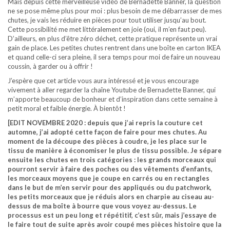
Mais depuis cette merveilleuse vidéo de Bernadette Banner, la question
ne se pose même plus pour moi : plus besoin de me débarrasser de mes
chutes, je vais les réduire en pièces pour tout utiliser jusqu’au bout.
Cette possibilité me met littéralement en joie (oui, il m’en faut peu).
D’ailleurs, en plus d’être zéro déchet, cette pratique représente un vrai
gain de place. Les petites chutes rentrent dans une boîte en carton IKEA
et quand celle-ci sera pleine, il sera temps pour moi de faire un nouveau
coussin, à garder ou à offrir !
J’espère que cet article vous aura intéressé et je vous encourage
vivement à aller regarder la chaîne Youtube de Bernadette Banner, qui
m’apporte beaucoup de bonheur et d’inspiration dans cette semaine à
petit moral et faible énergie. À bientôt !
[EDIT NOVEMBRE 2020 : depuis que j’ai repris la couture cet
automne, j’ai adopté cette façon de faire pour mes chutes. Au
moment de la découpe des pièces à coudre, je les place sur le
tissu de manière à économiser le plus de tissu possible. Je sépare
ensuite les chutes en trois catégories : les grands morceaux qui
pourront servir à faire des poches ou des vêtements d’enfants,
les morceaux moyens que je coupe en carrés ou en rectangles
dans le but de m’en servir pour des appliqués ou du patchwork,
les petits morceaux que je réduis alors en charpie au ciseau au-
dessus de ma boîte à bourre que vous voyez au-dessus. Le
processus est un peu long et répétitif, c’est sûr, mais j’essaye de
le faire tout de suite après avoir coupé mes pièces histoire que la