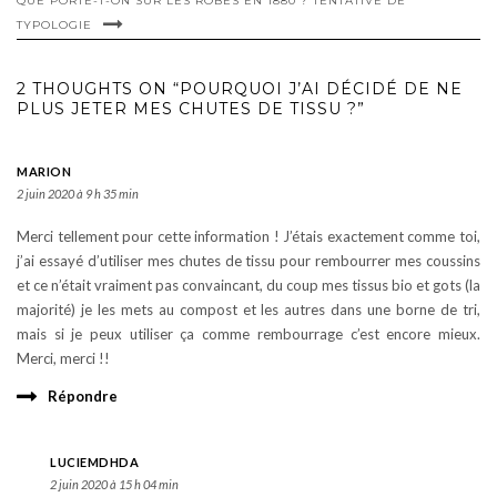
QUE PORTE-T-ON SUR LES ROBES EN 1880 ? TENTATIVE DE
TYPOLOGIE
2 THOUGHTS ON “POURQUOI J’AI DÉCIDÉ DE NE
PLUS JETER MES CHUTES DE TISSU ?”
MARION
2 juin 2020 à 9 h 35 min
Merci tellement pour cette information ! J’étais exactement comme toi,
j’ai essayé d’utiliser mes chutes de tissu pour rembourrer mes coussins
et ce n’était vraiment pas convaincant, du coup mes tissus bio et gots (la
majorité) je les mets au compost et les autres dans une borne de tri,
mais si je peux utiliser ça comme rembourrage c’est encore mieux.
Merci, merci !!
Répondre
LUCIEMDHDA
2 juin 2020 à 15 h 04 min